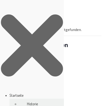
« Alle Veranstaltungen
Diese Veranstaltung hat bereits stattgefunden.
Kinderfasching mit den
Waldspitzbuben
Februar 15 um 13:00 Uhr
Startseite
Historie