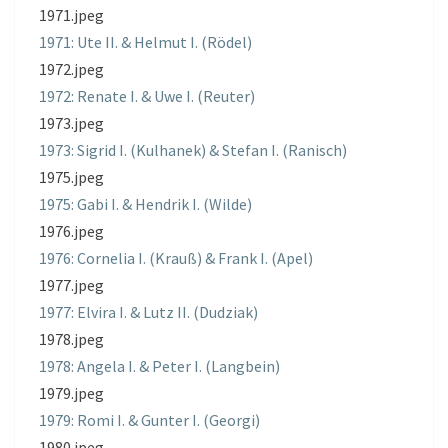
1971.jpeg
1971: Ute II. & Helmut I. (Rödel)
1972.jpeg
1972: Renate I. & Uwe I. (Reuter)
1973.jpeg
1973: Sigrid I. (Kulhanek) & Stefan I. (Ranisch)
1975.jpeg
1975: Gabi I. & Hendrik I. (Wilde)
1976.jpeg
1976: Cornelia I. (Krauß) & Frank I. (Apel)
1977.jpeg
1977: Elvira I. & Lutz II. (Dudziak)
1978.jpeg
1978: Angela I. & Peter I. (Langbein)
1979.jpeg
1979: Romi I. & Gunter I. (Georgi)
1980.jpeg