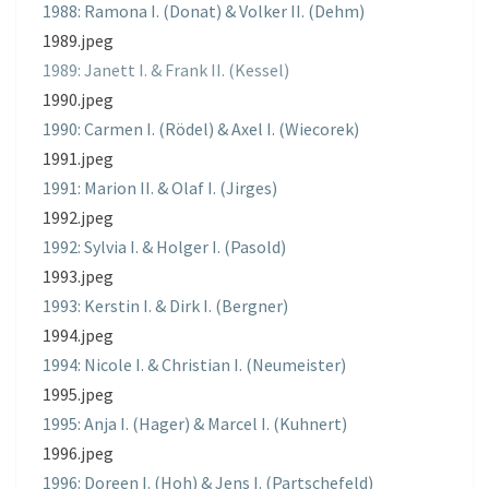
1988: Ramona I. (Donat) & Volker II. (Dehm)
1989.jpeg
1989: Janett I. & Frank II. (Kessel)
1990.jpeg
1990: Carmen I. (Rödel) & Axel I. (Wiecorek)
1991.jpeg
1991: Marion II. & Olaf I. (Jirges)
1992.jpeg
1992: Sylvia I. & Holger I. (Pasold)
1993.jpeg
1993: Kerstin I. & Dirk I. (Bergner)
1994.jpeg
1994: Nicole I. & Christian I. (Neumeister)
1995.jpeg
1995: Anja I. (Hager) & Marcel I. (Kuhnert)
1996.jpeg
1996: Doreen I. (Hoh) & Jens I. (Partschefeld)