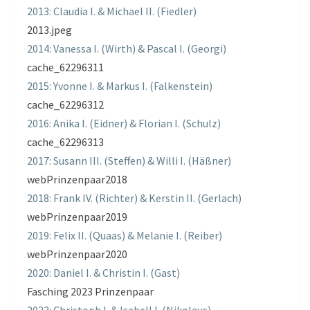
2013: Claudia I. & Michael II. (Fiedler)
2013.jpeg
2014: Vanessa I. (Wirth) & Pascal I. (Georgi)
cache_62296311
2015: Yvonne I. & Markus I. (Falkenstein)
cache_62296312
2016: Anika I. (Eidner) & Florian I. (Schulz)
cache_62296313
2017: Susann III. (Steffen) & Willi I. (Häßner)
webPrinzenpaar2018
2018: Frank IV. (Richter) & Kerstin II. (Gerlach)
webPrinzenpaar2019
2019: Felix II. (Quaas) & Melanie I. (Reiber)
webPrinzenpaar2020
2020: Daniel I. & Christin I. (Gast)
Fasching 2023 Prinzenpaar
2023: Christoph I. & Isabell I. (Nikolaus)