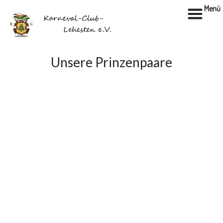
Menü
PRINZENPAARE
DES
KCL
Unsere Prinzenpaare