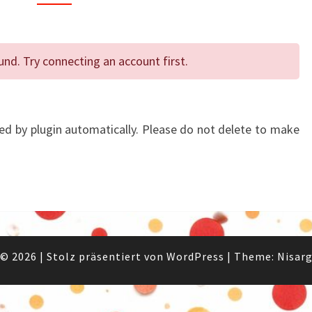
FACEBOOK
DEMO
d. Try connecting an account first.
d by plugin automatically. Please do not delete to make
© 2026
|
Stolz präsentiert von
WordPress
|
Theme:
Nisar