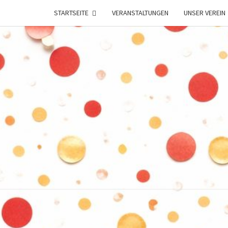
STARTSEITE
VERANSTALTUNGEN
UNSER VEREIN
K
–
Lehesten
Helau–
LEHE