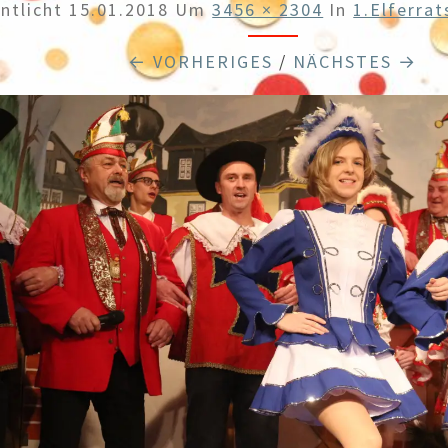
ntlicht
15.01.2018
Um
3456 × 2304
In
1.Elferrat
← VORHERIGES
/
NÄCHSTES →