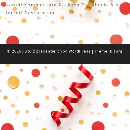
Sowohl Kommentare Als Auch Trackbacks Sind
Derzeit Geschlossen.
© 2026
|
Stolz präsentiert von
WordPress
|
Theme:
Nisarg