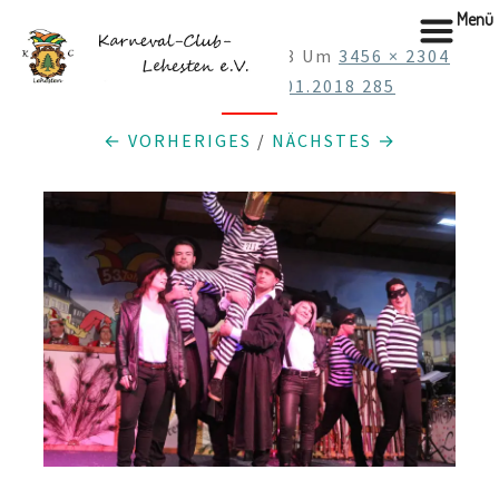
Menü
Skip
Veröffentlicht
15.01.2018
Um
3456 × 2304
to
In
1.Elferratss. 13.01.2018 285
content
← VORHERIGES
/
NÄCHSTES →