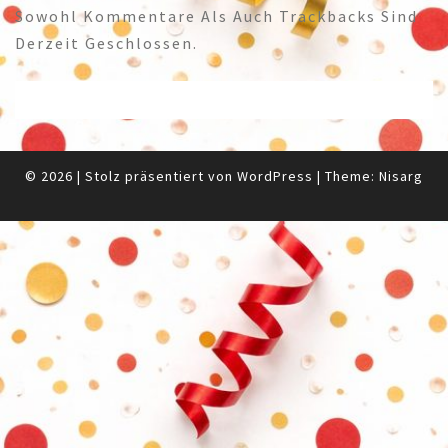
Sowohl Kommentare Als Auch Trackbacks Sind
Derzeit Geschlossen.
© 2026
|
Stolz präsentiert von
WordPress
|
Theme:
Nisarg