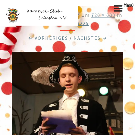
Menü
Veröffentlicht
28.12.2017
Um
720 × 600
In
Cache_48303225
← VORHERIGES
/
NÄCHSTES →