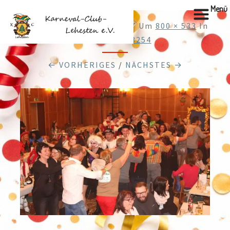
Menü
Veröffentlicht
28.12.2017
Um
800 × 533
In
Cache_48303254
← VORHERIGES
/
NÄCHSTES →