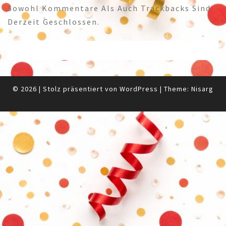
Sowohl Kommentare Als Auch Trackbacks Sind
Derzeit Geschlossen.
© 2026
|
Stolz präsentiert von
WordPress
|
Theme:
Nisarg