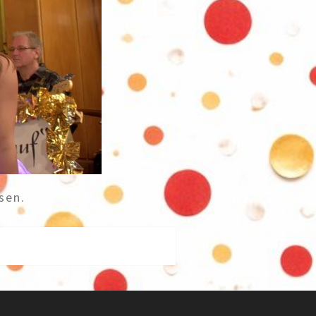
sen.
g