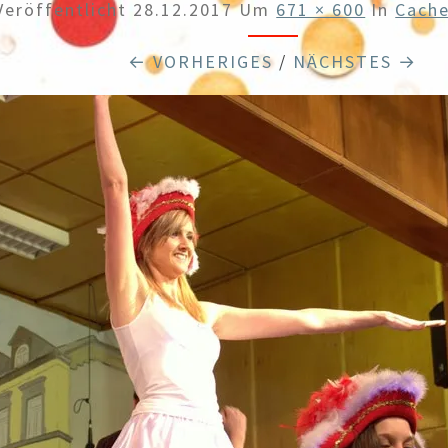
Veröffentlicht
28.12.2017
Um
671 × 600
In
Cach
← VORHERIGES
/
NÄCHSTES →