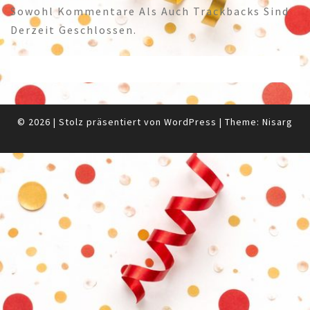
Sowohl Kommentare Als Auch Trackbacks Sind
Derzeit Geschlossen.
© 2026
|
Stolz präsentiert von
WordPress
|
Theme:
Nisarg