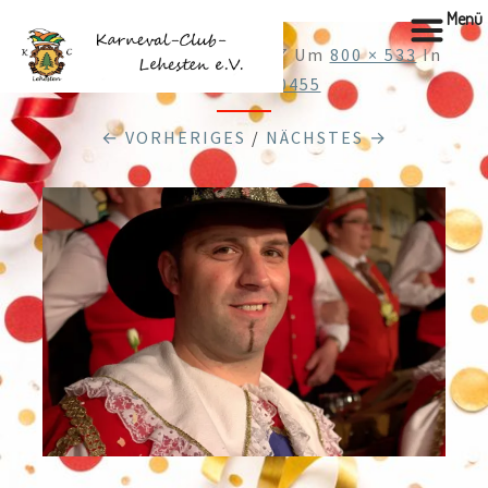
Menü
Veröffentlicht
28.12.2017
Um
800 × 533
In
Cache_48610455
← VORHERIGES
/
NÄCHSTES →