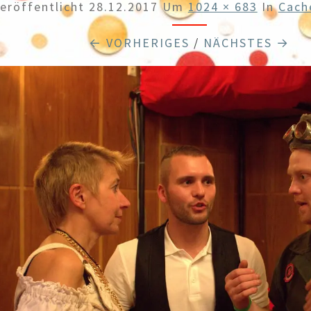
eröffentlicht
28.12.2017
Um
1024 × 683
In
Cach
← VORHERIGES
/
NÄCHSTES →