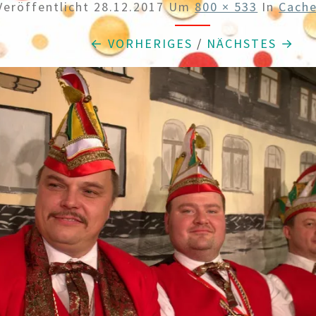
Veröffentlicht
28.12.2017
Um
800 × 533
In
Cach
← VORHERIGES
/
NÄCHSTES →