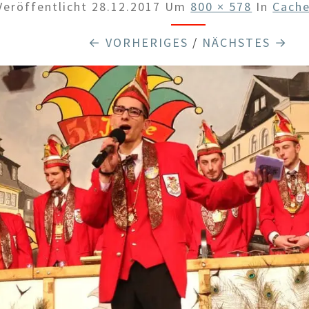
Veröffentlicht
28.12.2017
Um
800 × 578
In
Cach
← VORHERIGES
/
NÄCHSTES →