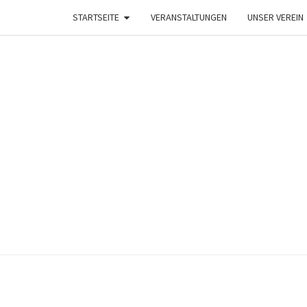
STARTSEITE
VERANSTALTUNGEN
UNSER VEREIN
K
–
Lehesten
Helau–
LEHE