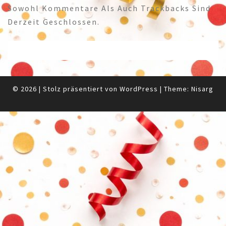
Sowohl Kommentare Als Auch Trackbacks Sind
Derzeit Geschlossen.
© 2026
|
Stolz präsentiert von
WordPress
|
Theme:
Nisarg