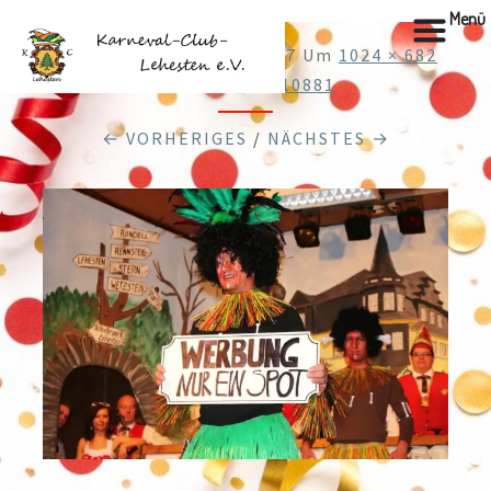
Menü
Veröffentlicht
28.12.2017
Um
1024 × 682
In
Cache_48610881
← VORHERIGES
/
NÄCHSTES →