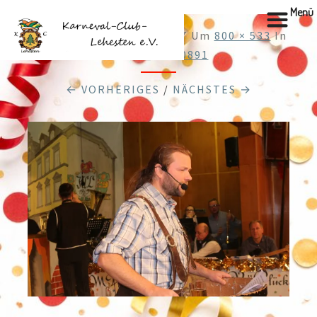
Menü
Veröffentlicht
28.12.2017
Um
800 × 533
In
Cache_48610891
← VORHERIGES
/
NÄCHSTES →