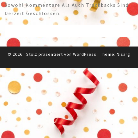
Sowohl Kommentare Als Auch Trackbacks Sind
Derzeit Geschlossen.
© 2026
|
Stolz präsentiert von
WordPress
|
Theme:
Nisarg