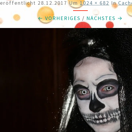
eröffentlicht
28.12.2017
Um
1024 × 682
In
Cach
← VORHERIGES
/
NÄCHSTES →