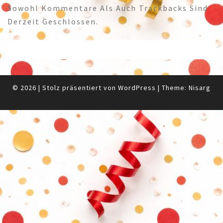
Sowohl Kommentare Als Auch Trackbacks Sind
Derzeit Geschlossen.
© 2026
|
Stolz präsentiert von
WordPress
|
Theme:
Nisarg