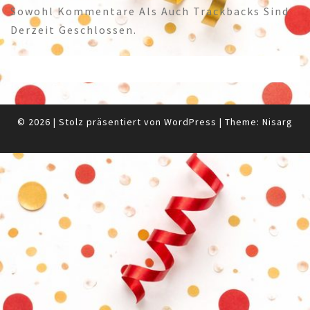
Sowohl Kommentare Als Auch Trackbacks Sind
Derzeit Geschlossen.
© 2026
|
Stolz präsentiert von
WordPress
|
Theme:
Nisarg