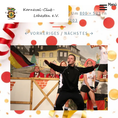
Menü
Veröffentlicht
28.12.2017
Um
800 × 533
In
Cache_57037103
← VORHERIGES
/
NÄCHSTES →