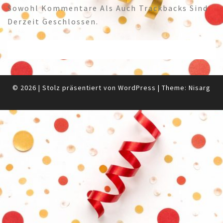
Sowohl Kommentare Als Auch Trackbacks Sind
Derzeit Geschlossen.
© 2026
|
Stolz präsentiert von
WordPress
|
Theme:
Nisarg