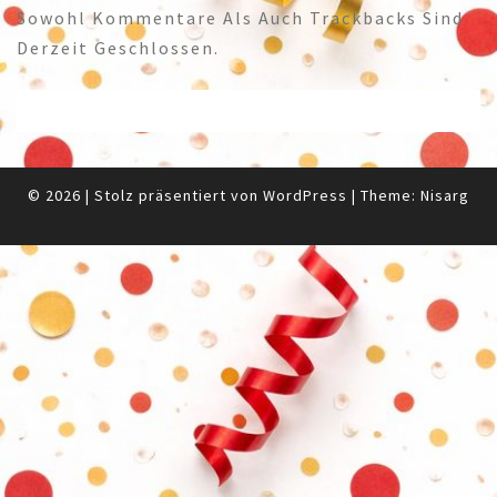
Sowohl Kommentare Als Auch Trackbacks Sind
Derzeit Geschlossen.
© 2026
|
Stolz präsentiert von
WordPress
|
Theme:
Nisarg