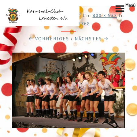
Menü
Veröffentlicht
28.12.2017
Um
800 × 533
In
Cache_57158768
← VORHERIGES
/
NÄCHSTES →