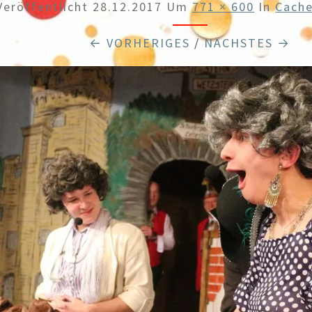
Veröffentlicht
28.12.2017
Um
771 × 600
In
Cach
← VORHERIGES
/
NÄCHSTES →