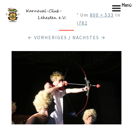
Menü
Veröffentlicht
28.12.2017
Um
800 × 533
In
Cache_57158782
← VORHERIGES
/
NÄCHSTES →