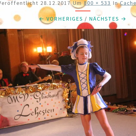
Veröffentlicht
28.12.2017
Um
800 × 533
In
Cach
← VORHERIGES
/
NÄCHSTES →