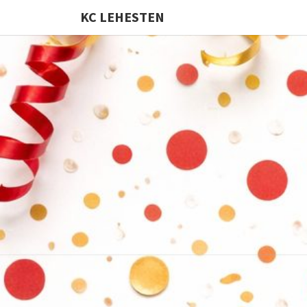
KC LEHESTEN