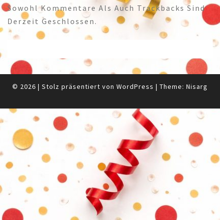
Sowohl Kommentare Als Auch Trackbacks Sind
Derzeit Geschlossen.
© 2026
|
Stolz präsentiert von
WordPress
|
Theme:
Nisarg