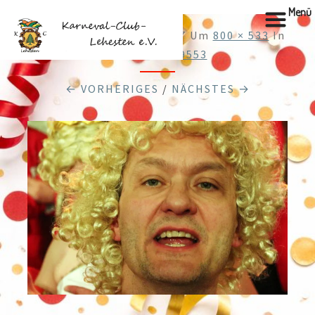
Menü
Veröffentlicht
28.12.2017
Um
800 × 533
In
Cache_57319553
← VORHERIGES
/
NÄCHSTES →