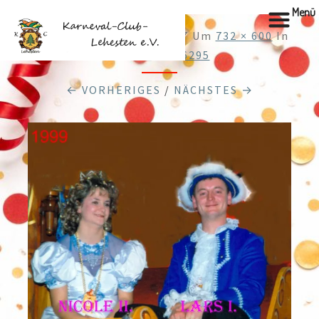
Menü
Veröffentlicht
28.12.2017
Um
732 × 600
In
Cache_62296295
← VORHERIGES
/
NÄCHSTES →