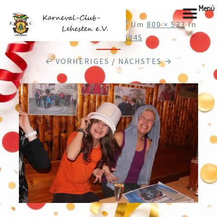
Menü
Veröffentlicht
28.12.2017
Um
800 × 533
In
Cache_62918945
← VORHERIGES
/
NÄCHSTES →