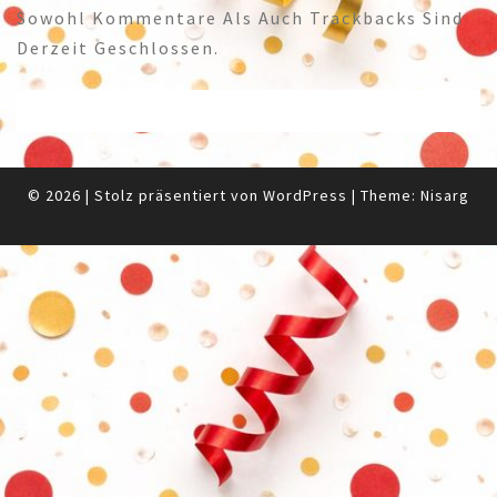
Sowohl Kommentare Als Auch Trackbacks Sind
Derzeit Geschlossen.
© 2026
|
Stolz präsentiert von
WordPress
|
Theme:
Nisarg