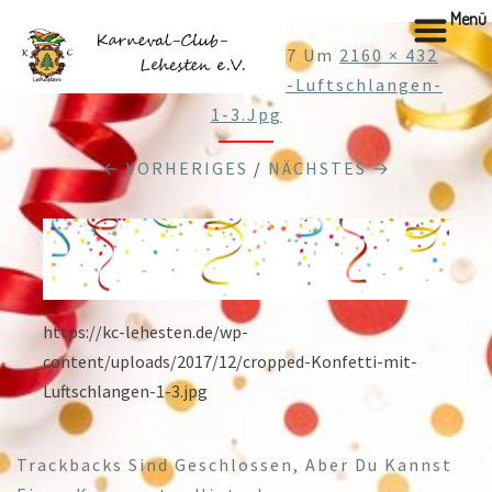
Menü
Veröffentlicht
26.12.2017
Um
2160 × 432
In
Cropped-Konfetti-Mit-Luftschlangen-
1-3.jpg
← VORHERIGES
/
NÄCHSTES →
https://kc-lehesten.de/wp-
content/uploads/2017/12/cropped-Konfetti-mit-
Luftschlangen-1-3.jpg
Trackbacks Sind Geschlossen, Aber Du Kannst