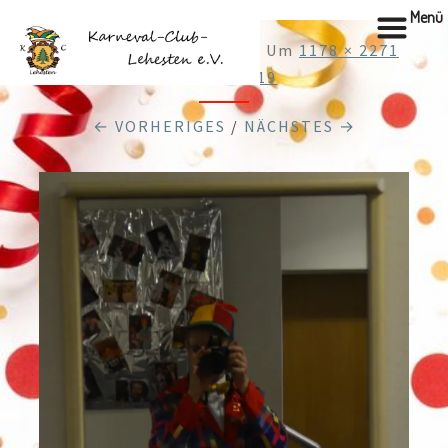
Menü
Veröffentlicht
3.02.2026
Um
1178 × 2271
In
DSC_0219
← VORHERIGES
/
NÄCHSTES →