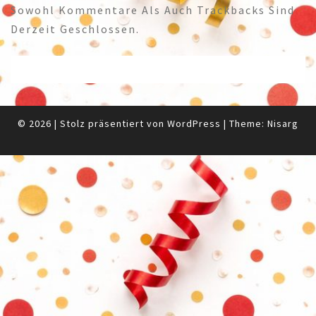
Sowohl Kommentare Als Auch Trackbacks Sind
Derzeit Geschlossen.
© 2026
|
Stolz präsentiert von
WordPress
|
Theme:
Nisarg