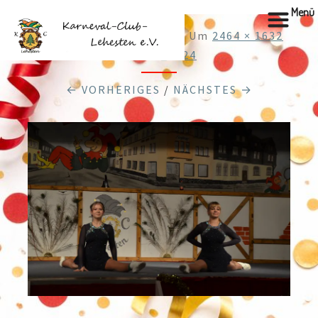
Menü
Veröffentlicht
4.01.2026
Um
2464 × 1632
In
DSC_0224
← VORHERIGES
/
NÄCHSTES →