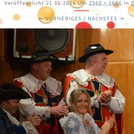
Veröffentlicht
21.01.2026
Um
2560 × 1696
In
← VORHERIGES
/
NÄCHSTES →