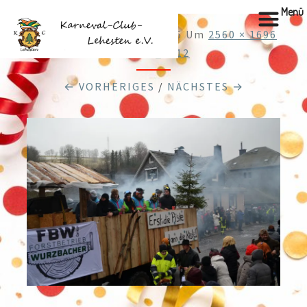
Menü
Veröffentlicht
22.02.2026
Um
2560 × 1696
In
DSC_0312
← VORHERIGES
/
NÄCHSTES →