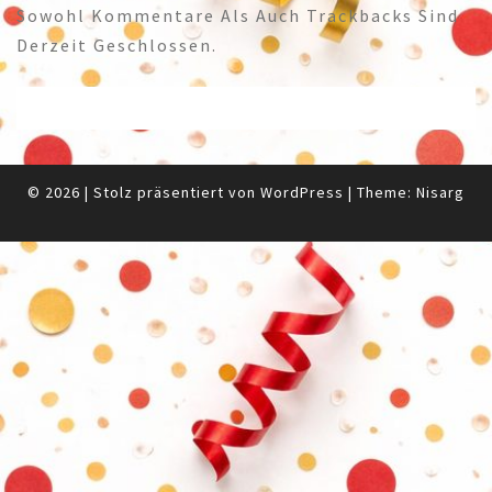
Sowohl Kommentare Als Auch Trackbacks Sind
Derzeit Geschlossen.
© 2026
|
Stolz präsentiert von
WordPress
|
Theme:
Nisarg