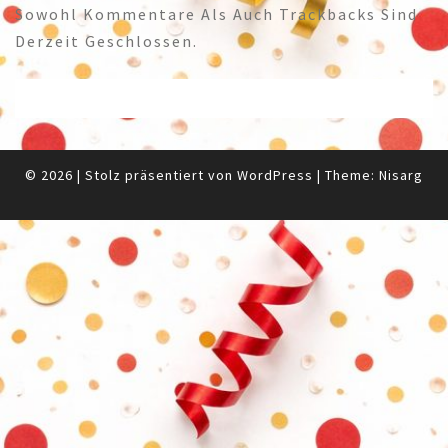
Sowohl Kommentare Als Auch Trackbacks Sind
Derzeit Geschlossen.
© 2026
|
Stolz präsentiert von
WordPress
|
Theme:
Nisarg