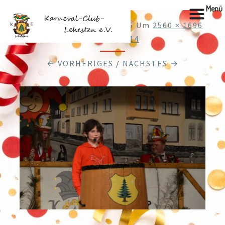
Menü
Veröffentlicht
12.01.2026
Um
2560 × 1696
In
DSC_0414
← VORHERIGES
/
NÄCHSTES →