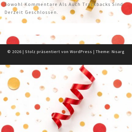
Sowohl Kommentare Als Auch Trackbacks Sind
Derzeit Geschlossen.
© 2026
|
Stolz präsentiert von
WordPress
|
Theme:
Nisarg