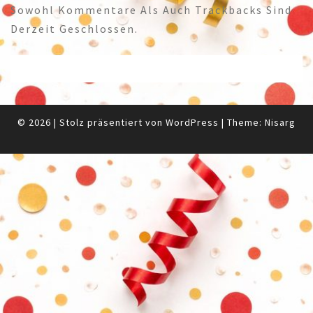
Sowohl Kommentare Als Auch Trackbacks Sind
Derzeit Geschlossen.
© 2026
|
Stolz präsentiert von
WordPress
|
Theme:
Nisarg