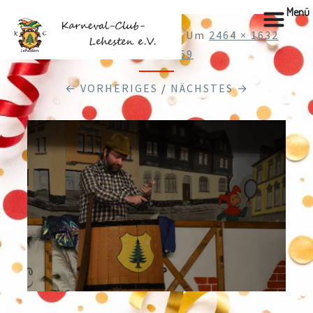
Menü
Veröffentlicht
4.01.2026
Um
2464 × 1632
In
DSC_0559
← VORHERIGES
/
NÄCHSTES →