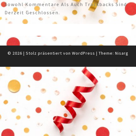
Sowohl Kommentare Als Auch Trackbacks Sind
Derzeit Geschlossen.
© 2026
|
Stolz präsentiert von
WordPress
|
Theme:
Nisarg