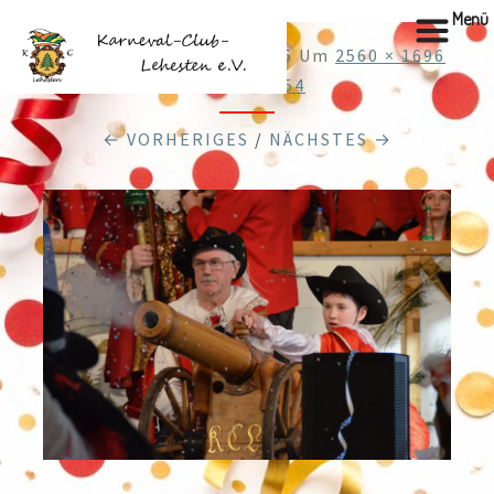
Menü
Veröffentlicht
22.02.2026
Um
2560 × 1696
In
DSC_0654
← VORHERIGES
/
NÄCHSTES →