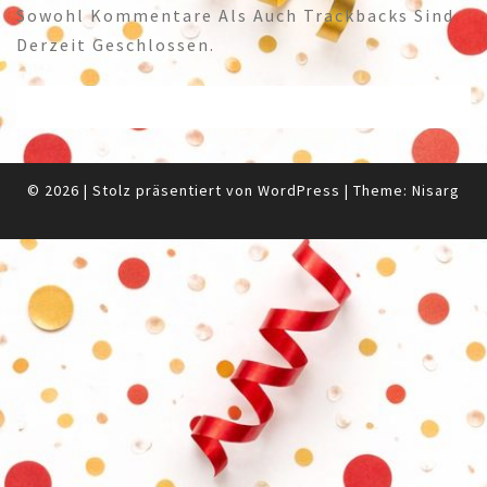
Sowohl Kommentare Als Auch Trackbacks Sind
Derzeit Geschlossen.
© 2026
|
Stolz präsentiert von
WordPress
|
Theme:
Nisarg