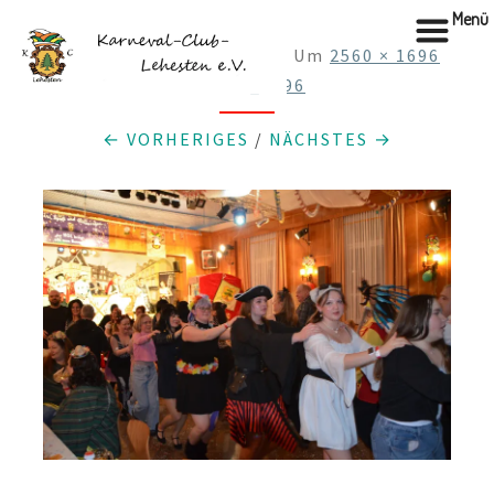
Menü
Skip
Veröffentlicht
3.02.2026
Um
2560 × 1696
to
In
DSC_0696
content
← VORHERIGES
/
NÄCHSTES →