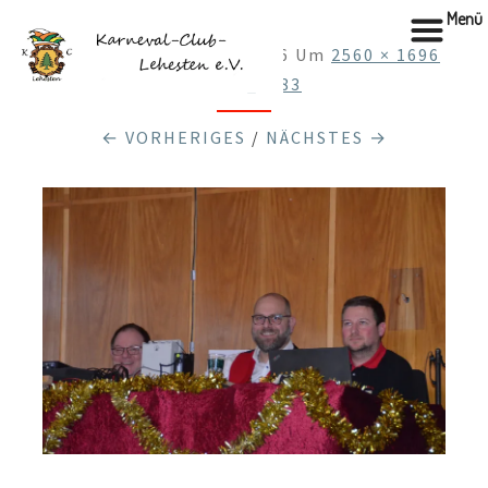
Menü
Veröffentlicht
22.02.2026
Um
2560 × 1696
In
DSC_0783
← VORHERIGES
/
NÄCHSTES →