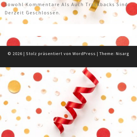
Sowohl Kommentare Als Auch Trackbacks Sind
Derzeit Geschlossen.
© 2026
|
Stolz präsentiert von
WordPress
|
Theme:
Nisarg