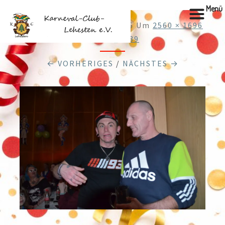
Menü
Veröffentlicht
21.01.2026
Um
2560 × 1696
In
DSC_0789
← VORHERIGES
/
NÄCHSTES →