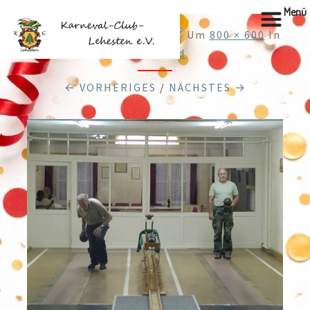
Menü
Veröffentlicht
28.12.2017
Um
800 × 600
In
Undefined
← VORHERIGES
/
NÄCHSTES →