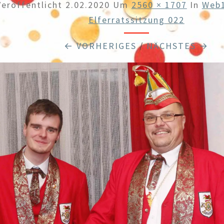
Veröffentlicht
2.02.2020
Um
2560 × 1707
In
Web1
Elferratssitzung 022
← VORHERIGES
/
NÄCHSTES →