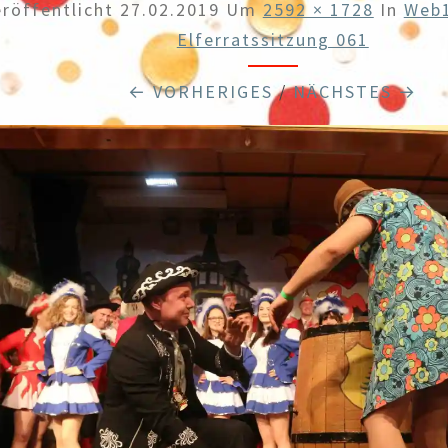
eröffentlicht
27.02.2019
Um
2592 × 1728
In
Web1
Elferratssitzung 061
← VORHERIGES
/
NÄCHSTES →