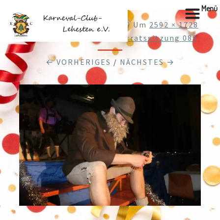
Menü
Veröffentlicht
19.02.2019
Um
2592 × 1728
In
Web16.02.2019 3. Elferratssitzung 089
← VORHERIGES
/
NÄCHSTES →