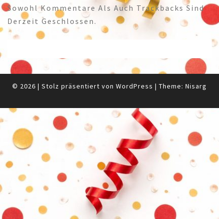
Sowohl Kommentare Als Auch Trackbacks Sind
Derzeit Geschlossen.
© 2026
|
Stolz präsentiert von
WordPress
|
Theme:
Nisarg