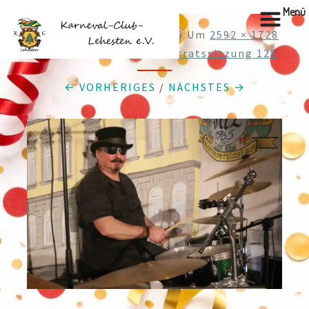
Menü
Veröffentlicht
27.02.2019
Um
2592 × 1728
In
Web16.02.2019 3. Elferratssitzung 128
← VORHERIGES
/
NÄCHSTES →