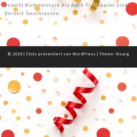
Sowohl Kommentare Als Auch Trackbacks Sind
Derzeit Geschlossen.
© 2026
|
Stolz präsentiert von
WordPress
|
Theme:
Nisarg