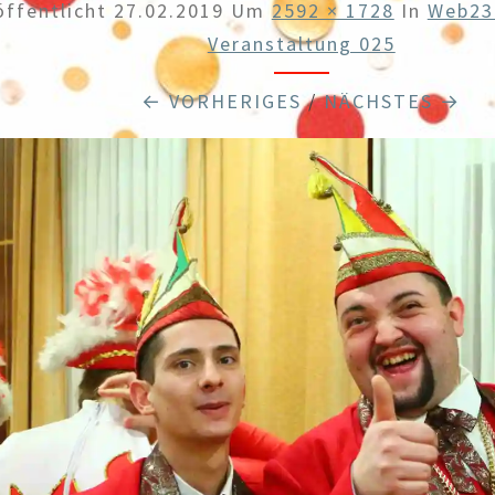
öffentlicht
27.02.2019
Um
2592 × 1728
In
Web23
Veranstaltung 025
← VORHERIGES
/
NÄCHSTES →