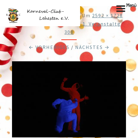
Menü
Veröffentlicht
5.02.2019
Um
2592 × 1728
In
Web26.01.-27.01.2019 1. Veranstaltg
308
← VORHERIGES
/
NÄCHSTES →