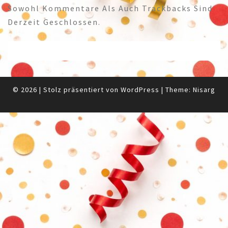
Sowohl Kommentare Als Auch Trackbacks Sind
Derzeit Geschlossen.
© 2026
|
Stolz präsentiert von
WordPress
|
Theme:
Nisarg