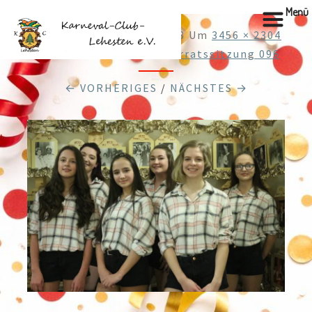
Menü
Veröffentlicht
28.01.2018
Um
3456 × 2304
In
Web27.01.2018 3. Elferratssitzung 096
← VORHERIGES
/
NÄCHSTES →