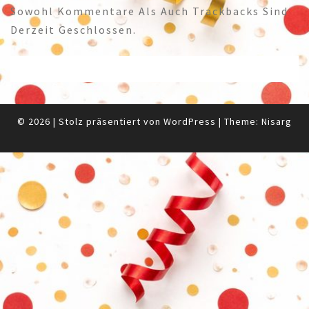
Sowohl Kommentare Als Auch Trackbacks Sind
Derzeit Geschlossen.
© 2026
|
Stolz präsentiert von
WordPress
|
Theme:
Nisarg