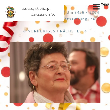
Menü
Veröffentlicht
28.01.2018
Um
3456 × 2304
In
Web270120183Elferratssitzung074
← VORHERIGES
/
NÄCHSTES →